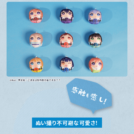
ぬい撮り不可避な可愛さ！